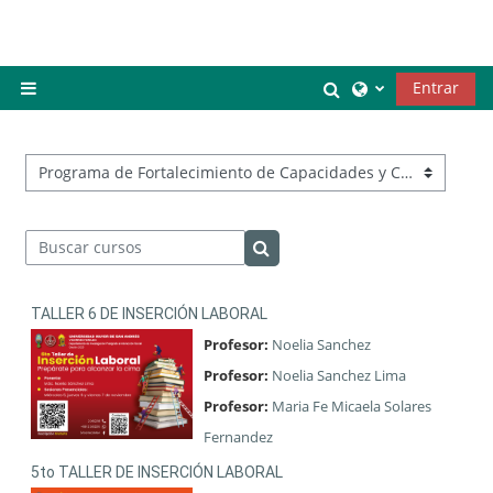
Salta al contenido principal
Selector de búsq
Entrar
Panel lateral
Categorías
Buscar cursos
Buscar cursos
TALLER 6 DE INSERCIÓN LABORAL
Profesor:
Noelia Sanchez
Profesor:
Noelia Sanchez Lima
Profesor:
Maria Fe Micaela Solares
Fernandez
5to TALLER DE INSERCIÓN LABORAL